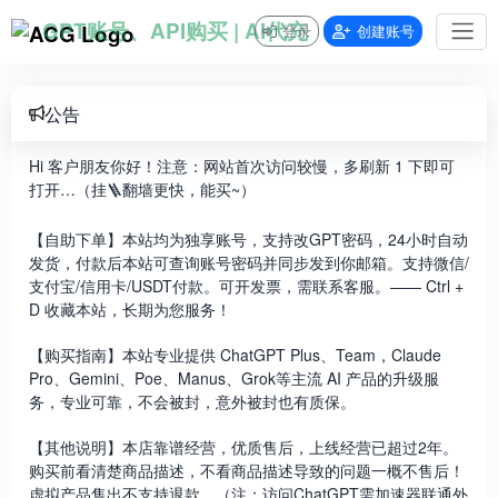
GPT账号、API购买 | AI代充
登录
创建账号
公告
Hi 客户朋友你好！注意：网站首次访问较慢，多刷新 1 下即可
打开…（挂🪜翻墙更快，能买~）
【自助下单】本站均为独享账号，支持改GPT密码，24小时自动
发货，付款后本站可查询账号密码并同步发到你邮箱。支持微信/
支付宝/信用卡/USDT付款。可开发票，需联系客服。—— Ctrl +
D 收藏本站，长期为您服务！
【购买指南】本站专业提供 ChatGPT Plus、Team，Claude
Pro、Gemini、Poe、Manus、Grok等主流 AI 产品的升级服
务，专业可靠，不会被封，意外被封也有质保。
【其他说明】本店靠谱经营，优质售后，上线经营已超过2年。
购买前看清楚商品描述，不看商品描述导致的问题一概不售后！
虚拟产品售出不支持退款。（注：访问ChatGPT需加速器联通外